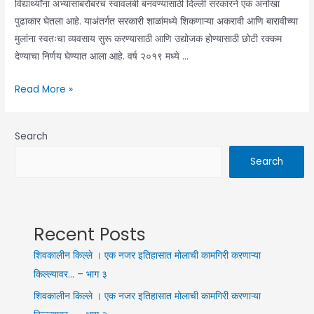
विद्यार्थ्यांना अभ्यासाबरोबरच स्वावलंबी बनवण्यासाठी दिल्ली सरकारने एक अनोखा
गणपती
पुढाकार घेतला आहे. याअंतर्गत सरकारी शाळांमध्ये शिकणाऱ्या अकरावी आणि बारावीच्या
बाप्पासाठी
मुलांना स्वतःचा व्यवसाय सुरू करण्यासाठी आणि उद्योजक होण्यासाठी छोटी रक्कम
खास
देण्याचा निर्णय घेण्यात आला आहे. वर्ष २०१९ मध्ये …
सजावट
(Watch
शालेय
Read More »
Video)
विद्यार्थ्यांना
स्वतःचा
Search
व्यवसाय
सुरू
Search
करण्यासाठी
मिळणार
‘इतकी’
रक्कम
Recent Posts
शिवकालीन किल्ले । एक नजर इतिहासात मोलाची कामगिरी करणाऱ्या
किल्ल्यावर… – भाग ३
शिवकालीन किल्ले । एक नजर इतिहासात मोलाची कामगिरी करणाऱ्या