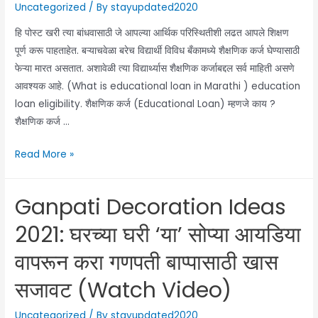
Uncategorized
/ By
stayupdated2020
वीज
हि पोस्ट खरी त्या बांधवासाठी जे आपल्या आर्थिक परिस्थितीशी लढत आपले शिक्षण
कापली
पूर्ण करू पाहताहेत. बऱ्याचवेळा बरेच विद्यार्थी विविध बँकामध्ये शैक्षणिक कर्ज घेण्यासाठी
जाईल?
फेऱ्या मारत असतात. अशावेळी त्या विद्यार्थ्यास शैक्षणिक कर्जाबद्दल सर्व माहिती असणे
रेशन
आवश्यक आहे. (What is educational loan in Marathi ) education
कार्ड
loan eligibility. शैक्षणिक कर्ज (Educational Loan) म्हणजे काय ?
जप्त
शैक्षणिक कर्ज …
होईल?
जाणून
शैक्षणिक
Read More »
घ्या
कर्ज
व्हायरल
म्हणजे
मेसेजमागील
Ganpati Decoration Ideas
नेमकं
सत्य
काय
2021: घरच्या घरी ‘या’ सोप्या आयडिया
|
वापरून करा गणपती बाप्पासाठी खास
शैक्षणिक
कर्जाचा
सजावट (Watch Video)
ईएमआयआय
(EMI
Uncategorized
/ By
stayupdated2020