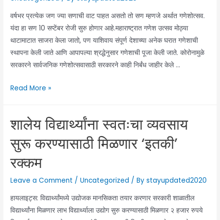
–
वर्षभर प्रत्येक जण ज्या सणाची वाट पाहत असतो तो सण म्हणजे अर्थात गणेशोत्सव.
मासिक
यंदा हा सण 10 सप्टेंबर रोजी सुरु होणार आहे.महाराष्ट्रात गणेश उत्सव मोठ्या
परतफेड
थाटामाटात साजरा केला जातो, पण याशिवाय संपूर्ण देशाच्या अनेक घरात गणेशाची
हफ्ता)
स्थापना केली जाते आणि आपापल्या श्रद्धेनुसार गणेशाची पूजा केली जाते. कोरोनामुळे
म्हणजे
सरकारने सार्वजनिक गणेशोत्सवासाठी सरकारने काही निर्बंध जाहीर केले …
काय
?
Ganpati
Read More »
Decoration
Ideas
शालेय विद्यार्थ्यांना स्वतःचा व्यवसाय
2021:
घरच्या
सुरू करण्यासाठी मिळणार ‘इतकी’
घरी
रक्कम
‘या’
सोप्या
Leave a Comment
/
Uncategorized
/ By
stayupdated2020
आयडिया
हायलाइट्स: विद्यार्थ्यांमध्ये उद्योजक मानसिकता तयार करणार सरकारी शाळातील
वापरून
विद्यार्थ्यांना मिळणार लाभ विद्यार्थ्याला उद्योग सुरु करण्यासाठी मिळणार २ हजार रुपये
करा