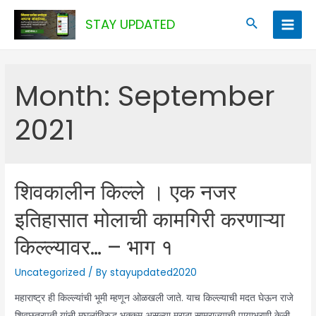
Skip
Search
STAY UPDATED
to
Main
content
Men
Month:
September
2021
शिवकालीन किल्ले । एक नजर
इतिहासात मोलाची कामगिरी करणाऱ्या
किल्ल्यावर… – भाग १
Uncategorized
/ By
stayupdated2020
महाराष्ट्र ही किल्ल्यांची भूमी म्हणून ओळखली जाते. याच किल्ल्याची मदत घेऊन राजे
शिवछत्रपती यांनी मुघलांविरुद्ध भक्कम असल्या मराठा साम्राज्याची पायाभरणी केली.