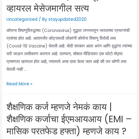
व्हायरल मेसेजमागील सत्य
Uncategorized
/ By
stayupdated2020
कोराना विषाणूविरुद्धच्या (Coronavirus) युद्धात जगभरातून भारताच्या प्रयत्नांची
प्रशंसा होत आहे. आतापर्यंत कोट्यावधी लोकांनी कोरोना विषाणू विरोधी लस
(Covid-19 Vaccine) घेतली आहे. मोदी सरकार आता अपंग आणि वृद्धांना त्यांच्या
घरी जाऊन लसीकरण करणार आहे. दरम्यान, सोशल मीडियावर एक फोटो मोठ्या
प्रमाणात व्हायरल होत आहे, ज्यामध्ये असा दावा केला जात आहे की जर कोणी लस
घेतली नाही …
Fact
Read More »
Check:
कोरोना
शैक्षणिक कर्ज म्हणजे नेमकं काय |
विषाणू
लस
शैक्षणिक कर्जाचा ईएमआयआय (EMI –
घेतली
मासिक परतफेड हफ्ता) म्हणजे काय ?
नाही
तर