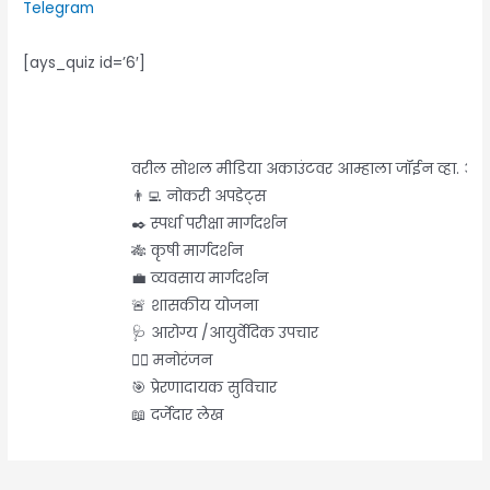
Telegram
[ays_quiz id=’6′]
वरील सोशल मीडिया अकाउंटवर आम्हाला जॉईन व्हा. आणि म
👨‍💻 नोकरी अपडेट्स
✒️ स्पर्धा परीक्षा मार्गदर्शन
🎋 कृषी मार्गदर्शन
💼 व्यवसाय मार्गदर्शन
🚨 शासकीय योजना
🩺 आरोग्य /आयुर्वेदिक उपचार
🤹‍♂️ मनोरंजन
🎯 प्रेरणादायक सुविचार
📖 दर्जेदार लेख