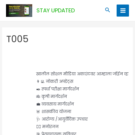
Skip
Search
STAY UPDATED
to
Main
content
Men
T005
खालील सोशल मीडिया अकाउंटवर आम्हाला जॉईन व्हा. आणि
👨‍💻 नोकरी अपडेट्स
✒️ स्पर्धा परीक्षा मार्गदर्शन
🎋 कृषी मार्गदर्शन
💼 व्यवसाय मार्गदर्शन
🚨 शासकीय योजना
🩺 आरोग्य /आयुर्वेदिक उपचार
🤹‍♂️ मनोरंजन
🎯 प्रेरणादायक सुविचार