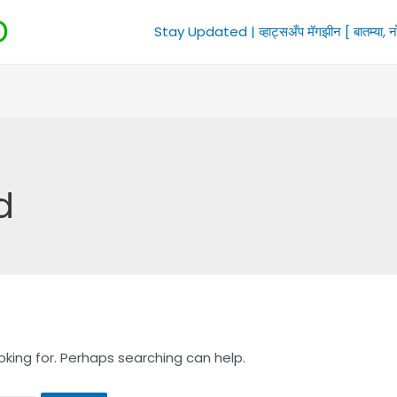
D
Stay Updated | व्हाट्सअँप मॅगझीन [ बातम्या, न
d
oking for. Perhaps searching can help.