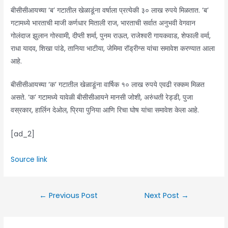
बीसीसीआयच्या ‘ब’ गटातील खेळाडूंना वर्षाला प्रत्येकी ३० लाख रुपये मिळतात. ‘ब’
गटामध्ये भारताची माजी कर्णधार मिताली राज, भारताची सर्वात अनुभवी वेगवान
गोलंदाज झुलान गोस्वामी, दीप्ती शर्मा, पुनम राऊत, राजेश्वरी गायकवाड, शेफाली वर्मा,
राधा यादव, शिखा पांडे, तानिया भाटीया, जेमिमा रॉड्रीग्स यांचा समावेश करण्यात आला
आहे.
बीसीसीआयच्या ‘क’ गटातील खेळाडूंना वार्षिक १० लाख रुपये एवढी रक्कम मिळत
असते. ‘क’ गटामध्ये यावेळी बीसीसीआयने मानसी जोशी, अरुंधती रेड्डी, पुजा
वस्रकार, हार्लिन देओल, प्रिया पुनिया आणि रिचा घोष यांचा समावेश केला आहे.
[ad_2]
Source link
Post
←
Previous Post
Next Post
→
navigation