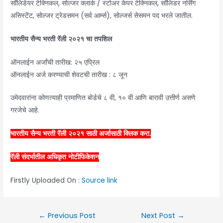
सॉलिडेयर टेक्निकल, सोल्जर क्लार्क / स्टोअर केपर टेक्निकल, सॉलिडर नर्सिंग
असिस्टेंट, सोल्जर ट्रेडसमन (सर्व आर्म्स), सोल्जर्स सेसमन पद भरले जातील.
भारतीय सैन्य भरती रॅली २०२१ चा तपशिल
ऑनलाईन अर्जांची तारीख: २५ एप्रिल
ऑनलाईन अर्ज करण्याची शेवटची तारीख : ८ जून
उमेदवारांना कोणत्याही प्रमाणित बोर्डचे ८ वी, १० वी आणि बारावी उत्तीर्ण असणे
गरजेचे आहे.
भारतीय सैन्य भरती रॅली २०२१ साठी अर्जासाठी क्लिक करा.
रॅली संदर्भातील अधिकृत नोटीफिकेशन
Firstly Uploaded On :
Source link
Post
←
Previous Post
Next Post
→