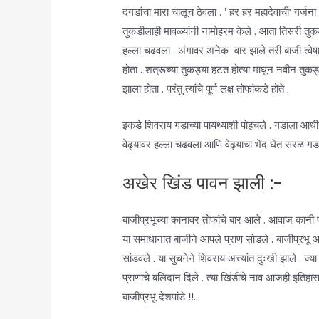
दगडांचा मारा चालूच ठेवला . ‛ हर हर महादेवाची’ गर्जना सु
तुकडीलाही मावळ्यांनी नामोहरम केले . आता तिसरी तुक
हल्ला चढवला . अंगावर अनेक वार झाले तरी बाजी त्वेषान
होता . शत्रूच्या तुकड्या हटत होत्या माघून नवीन तुकड्य
झाला होता . परंतु त्यांचे पूर्ण लक्ष तोफांकडे होते .
इकडे शिवराय गडाच्या पायथ्याशी पोहचले . गडाला आधीच
वेढ्यावर हल्ला चढवला आणि वेढ्याचा भेद घेत सरळ गडाच्
अखेर खिंड पावन झाली :-
बाजीप्रभूच्या कानावर तोफांचे बार आले . आवाज का
या समाधानात बाजीने आपले प्राण सोडले . बाजीप्रभू आणि
सांडवले . या सुचनेने शिवराय अत्त्यांत दुःखी झाले . ज
प्राणांचे बलिदान दिले . त्या खिंडीचे नाव आजही इतिहासा
बाजीप्रभू देशपांडे !!…