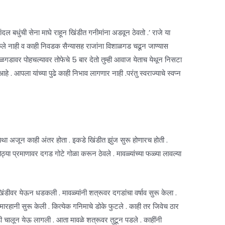
 व बांदल बधुंची सेना माघे राहून खिंडीत गनीमांना अडवून ठेवतो .’ राजे या
 ऐकले नाही व काही निवडक सैन्यासह राजांना विशाळगड चढून जाण्यास
िशाळगडावर पोहचल्यावर तोफेचे 5 बार देतो तुम्ही आवाज येताच येथून निसटा
े . आपला यांच्या पुढे काही निभाव लागणार नाही .परंतु स्वराज्याचे स्वप्न
था अजून काही अंतर होता . इकडे खिंडीत झुंज सुरू होणारच होती .
ोठ्या प्रमाणावर दगड गोटे गोळा करून ठेवले . मावळ्यांच्या फळ्या लावल्या
ंडीवर येऊन धडकली . मावळ्यांनी शत्रूवर दगडांचा वर्षाव सुरू केला .
ी मारहानी सुरू केली . कित्येक गनिमाचे डोके फुटले . काही तर जिवेच ठार
ी चालून येऊ लागली . आता मावळे शत्रूवर तुटून पडले . काहींनी