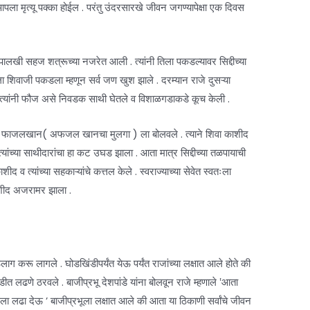
ला मृत्यू पक्का होईल . परंतु उंदरसारखे जीवन जगण्यापेक्षा एक दिवस
ली पालखी सहज शत्रूच्या नजरेत आली . त्यांनी तिला पकडल्यावर सिद्दीच्या
ा शिवाजी पकडला म्हणून सर्व जण खुश झाले . दरम्यान राजे दुसऱ्या
धू व त्यांनी फौज असे निवडक साथी घेतले व विशाळगडाकडे कूच केली .
ठी फाजलखान( अफजल खानचा मुलगा ) ला बोलवले . त्याने शिवा काशीद
यांच्या साथीदारांचा हा कट उघड झाला . आता मात्र सिद्दीच्या तळपायाची
व त्यांच्या सहकाऱ्यांचे कत्तल केले . स्वराज्याच्या सेवेत स्वतःला
 काशीद अजरामर झाला .
ाग करू लागले . घोडखिंडीपर्यंत येऊ पर्यंत राजांच्या लक्षात आले होते की
ीत लढणे ठरवले . बाजीप्रभू देशपांडे यांना बोलवून राजे म्हणाले ‛आता
 लढा देऊ ’ बाजीप्रभूला लक्षात आले की आता या ठिकाणी सर्वांचे जीवन