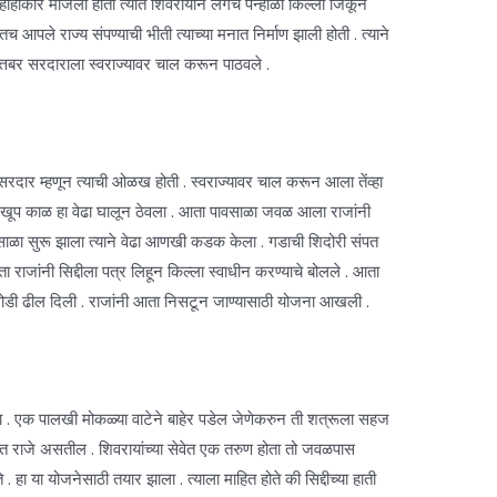
ार माजला होता त्यात शिवरायांने लगेच पन्हाळा किल्ला जिंकून
ले राज्य संपण्याची भीती त्याच्या मनात निर्माण झाली होती . त्याने
ात्तबर सरदाराला स्वराज्यावर चाल करून पाठवले .
 सरदार म्हणून त्याची ओळख होती . स्वराज्यावर चाल करून आला तेंव्हा
वला . खूप काळ हा वेढा घालून ठेवला . आता पावसाळा जवळ आला राजांनी
वसाळा सुरू झाला त्याने वेढा आणखी कडक केला . गडाची शिदोरी संपत
ा राजांनी सिद्दीला पत्र लिहून किल्ला स्वाधीन करण्याचे बोलले . आता
ा थोडी ढील दिली . राजांनी आता निसटून जाण्यासाठी योजना आखली .
्या . एक पालखी मोकळ्या वाटेने बाहेर पडेल जेणेकरुन ती शत्रूला सहज
ीत राजे असतील . शिवरायांच्या सेवेत एक तरुण होता तो जवळपास
. हा या योजनेसाठी तयार झाला . त्याला माहित होते की सिद्दीच्या हाती