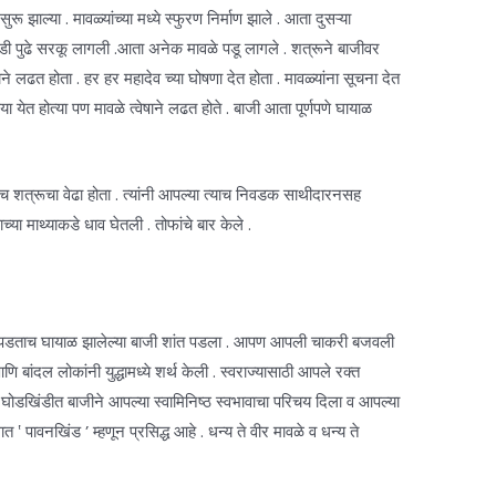
रू झाल्या . मावळ्यांच्या मध्ये स्फुरण निर्माण झाले . आता दुसऱ्या
डी पुढे सरकू लागली .आता अनेक मावळे पडू लागले . शत्रूने बाजीवर
े लढत होता . हर हर महादेव च्या घोषणा देत होता . मावळ्यांना सूचना देत
ा येत होत्या पण मावळे त्वेषाने लढत होते . बाजी आता पूर्णपणे घायाळ
 शत्रूचा वेढा होता . त्यांनी आपल्या त्याच निवडक साथीदारनसह
या माथ्याकडे धाव घेतली . तोफांचे बार केले .
नी पडताच घायाळ झालेल्या बाजी शांत पडला . आपण आपली चाकरी बजवली
 बांदल लोकांनी युद्धामध्ये शर्थ केली . स्वराज्यासाठी आपले रक्त
्या घोडखिंडीत बाजीने आपल्या स्वामिनिष्ठ स्वभावाचा परिचय दिला व आपल्या
त ‛ पावनखिंड ’ म्हणून प्रसिद्ध आहे . धन्य ते वीर मावळे व धन्य ते