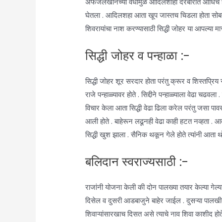
अफजलखानच्या वधामुळे आदिलशाही दरबारात आधिच हाहाक
घेतला . आदिलशहा आता खूप जास्तच चिडला होता सोबतच आप
शिवरायांचा नाश करण्यासाठी सिद्धी जोहर या आपल्या म
सिद्धी जोहर व पन्हाळा :-
सिद्धी जोहर शूर सरदार होता परंतु क्रूर व शिस्तप्रिय
राजे पन्हाळ्यावर होते . सिद्दीने पन्हाळ्याला वेढा चढ
विचार केला आता सिद्धी वेढा ढिला करेल परंतु जसा पा
आली होते . बाहेरून लढूनही वेढा काही हटत नव्हता . आत
सिद्धी खुश झाला . सैनिक थकून गेले होते त्यांनी आत
बलिदान स्वराज्यसाठी :-
राजांनी योजना केली की दोन पालख्या तयार केल्या गेल
दिसेल व दुसरी आडबाजुने बाहेर जाईल . दुसऱ्या पालख
शिवाऱ्यांसारखाच दिसत असे त्याचे नाव शिवा काशीद होते 