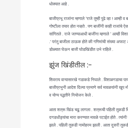
धोक्यात आहे .
बाजीप्रभू राजांना म्हणाले ‛राजे तुम्ही पुढे व्हा ! आम्ही
गोष्टीला तयार होत नव्हते . पण बाजींनी काही राजांचे
सांगितले . राजे जाण्याआधी बाजींना म्हणाले ‛ आम्ही व
.’ परंतु बाजीला ठाऊक होते की गणिमांची संख्या अफाट आह
डोळ्यात घेऊन बाजी घोडखिंडीत उभे राहिले .
झुंज खिंडीतील :-
शिवराय वाऱ्यासारखे गडाकडे निघाले . विशाळगडाचा पाय
बाजीप्रभुनी आदेश दिल्या प्रमाणे सर्व मावळयांनी खूप म
व योग्य पद्धतीने नियोजन केले .
आता शत्रू खिंड चढू लागला . शत्रूची पहिली तुकडी खि
दगडधोंड्यांचा मारा करण्यात मावळे पटाईत होते . त्यांन
झाले . पहिली तुकडी नामोहरम झाली . आता दुसरी तुकड