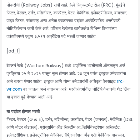
नोकरीची (Railway Jobs) संधी आहे. रे़ल्वे रिक्रूटमेंट सेल (RRC), मुंबईने
फिटर, वेल्डर, टर्नर, मशिनीस्ट, कारपेंटर, पेंटर, मेकॅनिक, इलेक्ट्रीशियन, वायरमन,
पाइप फिटर, प्लंबरसह अन्य अनेक प्रकारच्या पदांवर अप्रेंटिसशिप भरतीसाठी
नोटिफिकेशन जारी केले आहे. पश्चिम रेल्वेच्या कार्यकक्षेत विभिन्न विभागांच्या
वर्कशॉपमध्ये एकूण ३,५९१ अप्रेंटिस पदे भरली जाणार आहेत.
[ad_1]
वेस्टर्न रेल्वे (Western Railway) मध्ये अप्रेंटिस भरतीसाठी ऑनलाइन अर्ज
प्रक्रिया २५ मे २०२१ पासून सुरू होणार आहे. २४ जून पर्यंत इच्छुक उमेदवारांना
अर्ज करता येणार आहेत. इच्छुक आणि योग्य उमेदवारांनी अधिकृत वेबसाइट
rrc-
wr.com
वर जाऊन अर्ज करायचा आहे. भरतीसंदर्भातील नोटिफिकेशनची थेट लिंक
या वृत्तात पुढे देण्यात आली आहे.
या पदांवर होणार भरती
फिटर, वेल्डर (G & E), टर्नर, मशिनीस्ट, कारपेंटर, पेंटर (जनरल), मेकॅनिक (DSL
आणि मोटर व्हेइकल), प्रोग्रामिंग अँड सिस्टीम अॅडमिनिस्ट्रेशन असिस्टंट,
इलेक्ट्रीशियन, इलेक्ट्रॉनिक मेकॅनिक, रेफ्रिजरेशन अँड एसी मेकॅनिक, वायरमन,