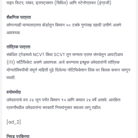
पाइप फिटर, प्लंबर, ड्राफ्ट्समन (सिविल) आणि स्टेनोग्राफर (इंग्रजी)
शैक्षणिक पात्रता
कोणत्याही मान्यताप्राप्त बोर्डातून किमान ५० टक्के गुणांसह दहावी उत्तीर्ण असणे
आवश्यक.
तांत्रिक पात्रता
संबंधित ट्रेडमध्ये NCVT किंवा SCVT तून मान्यता प्राप्त संस्थेतून आयटीआय
(ITI) सर्टिफिकेट असणे आवश्यक. अर्ज करण्यास इच्छुक उमेदवारांनी तांत्रिक
योग्यतेविषयीची संपूर्ण माहिती पुढे दिलेल्या नोटिफिकेशन लिंक वर क्लिक करून जाणून
घ्यावी.
वयोमर्यादा
उमेदवाराचे वय २४ जून पर्यंत किमान १५ आणि कमाल २४ वर्षे असावे. आरक्षित
प्रवर्गांमधील उमेदवारांना सरकारी नियमांनुसार सवलत लागू राहील.
[ad_2]
निवड प्रक्रिया