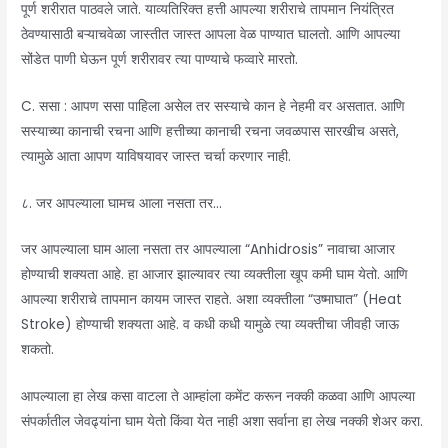
पूर्ण शरीरात पाठवले जाते. याव्यतिरिक्त हत्ती आपल्या शरीराचे तापमान नियंत्रित
ठेवण्यासाठी बऱ्याचवेळा जास्तीत जास्त आपला वेळ पाण्यात घालतो. आणि आपल्या
सोंडेत पाणी घेऊन पूर्ण शरीरावर त्या पाण्याचे फव्वारे मारतो.
C. ससा : आपण ससा पाहिला असेल तर सस्याचे कान हे नेहमी वर असतात. आणि
सस्याच्या कानाची रचना आणि हत्तीच्या कानाची रचना जवळपास सारखीच असते,
त्यामुळे आता आपण याविषयावर जास्त चर्चा करणार नाही.
८. जर आपल्याला घामच आला नसता तर…
जर आपल्याला घाम आला नसता तर आपल्याला “Anhidrosis” नावाचा आजार
होण्याची शक्यता आहे. हा आजार झाल्यावर त्या व्यक्तीला खूप कमी घाम येतो. आणि
आपल्या शरीराचे तापमान कायम जास्त राहते. अशा व्यक्तीला “उष्माघात” (Heat
Stroke) होण्याची शक्यता आहे. व कधी कधी यामुळे त्या व्यक्तीचा जीवही जाऊ
शकतो.
आपल्याला हा लेख कसा वाटला ते आम्हांला कमेंट करून नक्की कळवा आणि आपल्या
संपर्कातील जेवढ्यांना घाम येतो किंवा येत नाही अशा सर्वाना हा लेख नक्की शेअर करा.