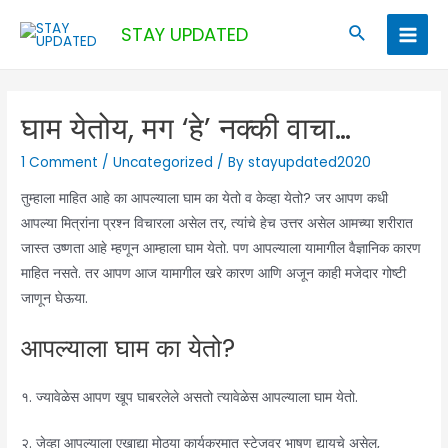
Skip
Search
STAY UPDATED
to
Main
content
Men
घाम येतोय, मग ‘हे’ नक्की वाचा…
1 Comment
/
Uncategorized
/ By
stayupdated2020
तुम्हाला माहित आहे का आपल्याला घाम का येतो व केव्हा येतो? जर आपण कधी
आपल्या मित्रांना प्रश्न विचारला असेल तर, त्यांचे हेच उत्तर असेल आमच्या शरीरात
जास्त उष्णता आहे म्हणून आम्हाला घाम येतो. पण आपल्याला यामागील वैज्ञानिक कारण
माहित नसते. तर आपण आज यामागील खरे कारण आणि अजून काही मजेदार गोष्टी
जाणून घेऊया.
आपल्याला घाम का येतो?
१. ज्यावेळेस आपण खूप घाबरलेले असतो त्यावेळेस आपल्याला घाम येतो.
२. जेव्हा आपल्याला एखाद्या मोठ्या कार्यक्रमात स्टेजवर भाषण द्यायचे असेल,